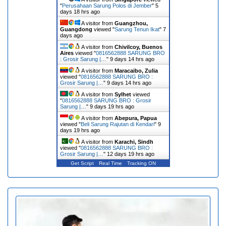
"
Perusahaan Sarung Polos di Jember
"
5
days 18 hrs ago
A visitor from
Guangzhou,
Guangdong
viewed "
Sarung Tenun Ikat
"
7
days ago
A visitor from
Chivilcoy, Buenos
Aires
viewed "
0816562888 SARUNG BRO
: Grosir Sarung |…
"
9 days 14 hrs ago
A visitor from
Maracaibo, Zulia
viewed "
0816562888 SARUNG BRO :
Grosir Sarung |…
"
9 days 14 hrs ago
A visitor from
Sylhet
viewed
"
0816562888 SARUNG BRO : Grosir
Sarung |…
"
9 days 19 hrs ago
A visitor from
Abepura, Papua
viewed "
Beli Sarung Rajutan di Kendari
"
9
days 19 hrs ago
A visitor from
Karachi, Sindh
viewed "
0816562888 SARUNG BRO :
Grosir Sarung |…
"
12 days 19 hrs ago
Get Script
Real Time
Tracking ON