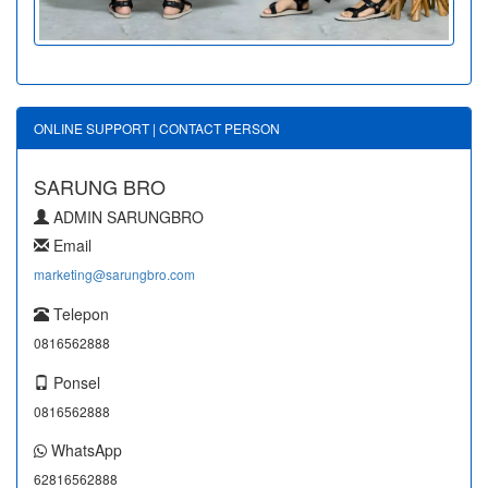
ONLINE SUPPORT | CONTACT PERSON
SARUNG BRO
ADMIN SARUNGBRO
Email
marketing@sarungbro.com
Telepon
0816562888
Ponsel
0816562888
WhatsApp
62816562888