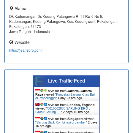
Alamat
Dk Kademangan Ds Kedung Patangewu Rt 11 Rw 6 No 5,
Kademangan, Kedung Patangewu, Kec. Kedungwuni, Pekalongan.
Pekalongan, 51173
Jawa Tengah - Indonesia
Website
https://jeansbro.com/
Live Traffic Feed
A visitor from
Jakarta, Jakarta
Raya
viewed "
Konveksi Sarung Khas Bali
di Probolinggo
"
1 day 23 hrs ago
A visitor from
London, England
viewed "
0816562888 SARUNG BRO :
Grosir Sarung |…
"
2 days 16 hrs ago
A visitor from
Singapore
viewed
"
Sarung Batik Kombinasi di Jember
"
2 days
16 hrs ago
A visitor from
Singapore
viewed